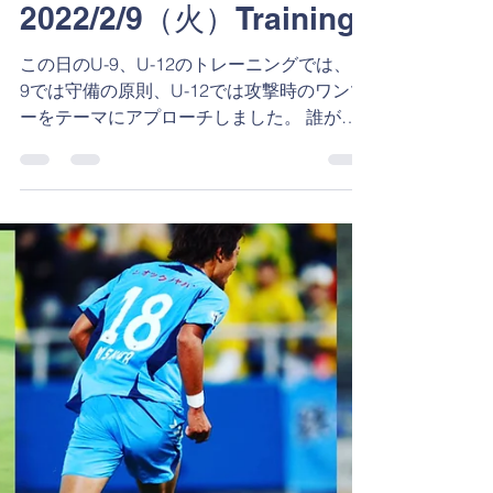
2022年2月9日
2022/2/9（火）Training
この日のU-9、U-12のトレーニングでは、U-
9では守備の原則、U-12では攻撃時のワンツ
ーをテーマにアプローチしました。 誰が行
くのか、カバーできるポジショニング、背後
を取られないポジショニング、食いつき過ぎ
ないポジショニング、ボールを奪い切るなど
など、しっかりとした守...