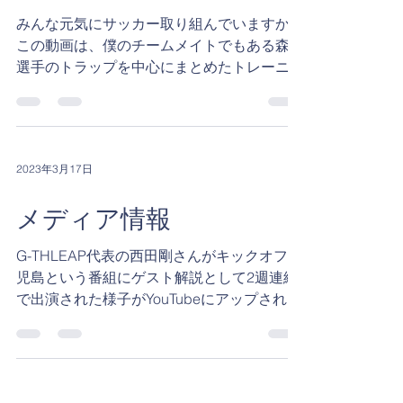
みんな元気にサッカー取り組んでいますか？
この動画は、僕のチームメイトでもある森谷
選手のトラップを中心にまとめたトレーニン
グ動画です。 彼の経歴は、横浜マリノス→
川崎フロンターレ→ジュビロ磐田→今は愛媛
FCです。 ボールを止める技術は、あの川崎
フロンターレでチャンピオンメン...
2023年3月17日
メディア情報
G-THLEAP代表の西田剛さんがキックオフ鹿
児島という番組にゲスト解説として2週連続
で出演された様子がYouTubeにアップされま
した。 １週目
https://youtu.be/FpU1HPt69Qk ２週目
https://youtu.be/LVV97ixnjM0...