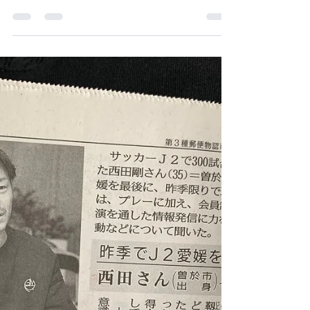
西田剛さんがKKB鹿児島放送のKICK OFF！
KAGOSHIMAという番組にゲスト解説として
出演されました。 その模様がYouTubeにア
ップされましたのでお知らせします。 是非
ご覧ください！
https://youtu.be/VjcO4E7p8yo